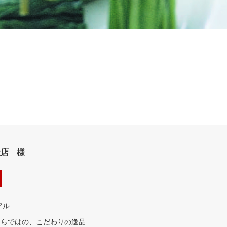
天店 様
アル
ならではの、こだわりの逸品