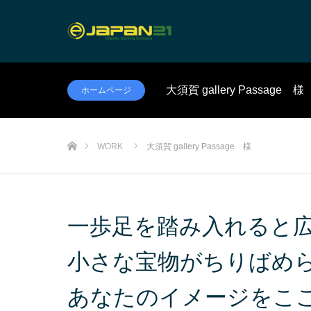
大須賀 gallery Passage 様
ホームページ
ホーム
WORK
大須賀 gallery Passage 様
一歩足を踏み入れると
小さな宝物がちりばめ
あなたのイメージをこ