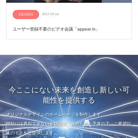
DESIGN
2017.05.14
ユーザー登録不要のビデオ会議「appear.in」
今ここにない未来を創造し新しい可
能性を提供する
オリジナルデザインのホームページを制作します。
他社には真似できない金額設定、決められた予算の下、ご希望以
上のモノをご提供します。